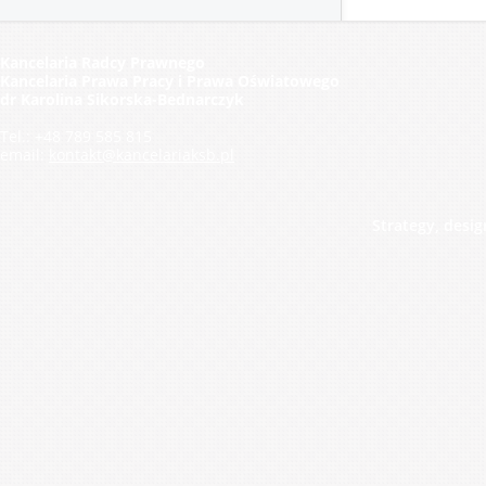
Kancelaria Radcy Prawnego
Kancelaria Prawa Pracy i Prawa Oświatowego
dr Karolina Sikorska-Bednarczyk
Tel.: +48 789 585 815
email:
kontakt@kancelariaksb.pl
Strategy, desi