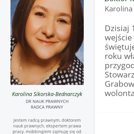
Karoli
Dzisiaj
wejście 
świętuj
roku wł
przygod
Stowar
Grabows
wolonta
Karolina Sikorska-Bednarczyk
DR NAUK PRAWNYCH
RADCA PRAWNY
Jestem radcą prawnym, doktorem
nauk prawnych, ekspertem prawa
pracy, mobbingiem zajmuję się od