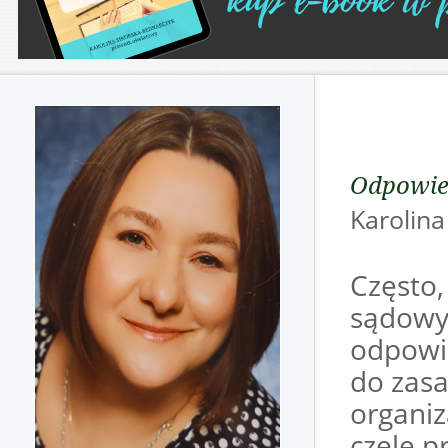
Odpowie
Karoli
Często
sądowyc
odpowi
do zasa
organiz
czele p