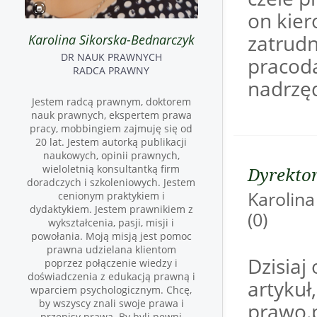
on kier
zatrudn
Karolina Sikorska-Bednarczyk
DR NAUK PRAWNYCH
pracoda
RADCA PRAWNY
nadrzęd
Jestem radcą prawnym, doktorem
nauk prawnych, ekspertem prawa
pracy, mobbingiem zajmuję się od
20 lat. Jestem autorką publikacji
naukowych, opinii prawnych,
wieloletnią konsultantką firm
Dyrektor
doradczych i szkoleniowych. Jestem
Karoli
cenionym praktykiem i
dydaktykiem. Jestem prawnikiem z
(0)
wykształcenia, pasji, misji i
powołania. Moją misją jest pomoc
prawna udzielana klientom
Dzisiaj
poprzez połączenie wiedzy i
doświadczenia z edukacją prawną i
artykuł
wparciem psychologicznym. Chcę,
by wszyscy znali swoje prawa i
prawo.p
przepisy prawa. By byli pewni