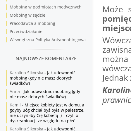
Może s
Mobbing w podmiotach medycznych
Mobbing w sądzie
pomięd
Pracodawca a mobbing
miejsc
Przeciwdziałanie
Wówcz
Wewnętrzna Polityka Antymobbingowa
zawisn
można 
NAJNOWSZE KOMENTARZE
wówcza
Karolina Sikorska
-
Jak udowodnić
Jednak
mobbing (gdy nie masz dobrych
świadków)
Karoli
Anna
-
Jak udowodnić mobbing (gdy
nie masz dobrych świadków)
prawni
Kamil
-
Miejsce kobiety jest w domu, a
gdyby Bóg chciał byś była w palestrze,
nie uczyniłby Cię kobietą :) – czyli o
dyskryminacji ze względu na płeć
Karolina Sikorska
-
Jak udowodnić