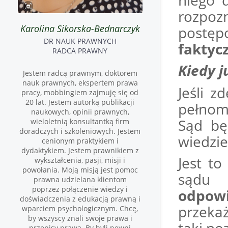
niego 
rozpoz
Karolina Sikorska-Bednarczyk
postęp
DR NAUK PRAWNYCH
faktyc
RADCA PRAWNY
Kiedy j
Jestem radcą prawnym, doktorem
nauk prawnych, ekspertem prawa
Jeśli 
pracy, mobbingiem zajmuję się od
20 lat. Jestem autorką publikacji
pełnom
naukowych, opinii prawnych,
Sąd bę
wieloletnią konsultantką firm
doradczych i szkoleniowych. Jestem
wiedzie
cenionym praktykiem i
dydaktykiem. Jestem prawnikiem z
Jest to
wykształcenia, pasji, misji i
powołania. Moją misją jest pomoc
sądu 
prawna udzielana klientom
poprzez połączenie wiedzy i
odpow
doświadczenia z edukacją prawną i
przeka
wparciem psychologicznym. Chcę,
by wszyscy znali swoje prawa i
przepisy prawa. By byli pewni