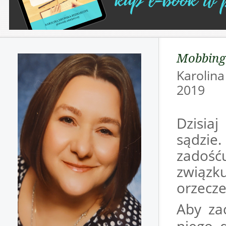
Mobbing 
Karolin
201
Dzisia
sądzie
zadość
związk
orzecze
Aby za