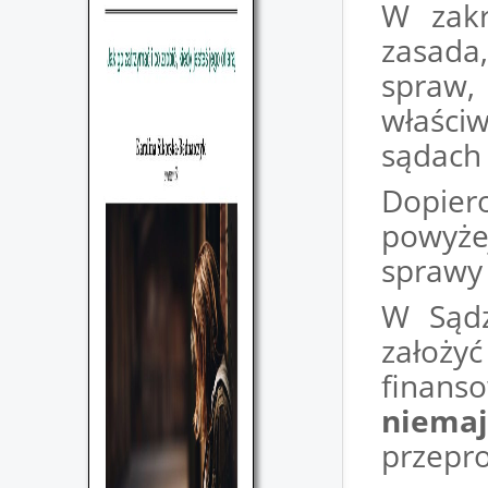
W zakr
zasada,
spraw
właści
sądach 
Dopier
powyżej
sprawy
W Sądz
założy
finan
niema
przepro