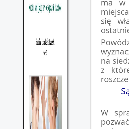
ma w P
miejsca
się wł
ostatni
Powód
wyznac
na sied
z któr
roszcze
S
W spra
pozw