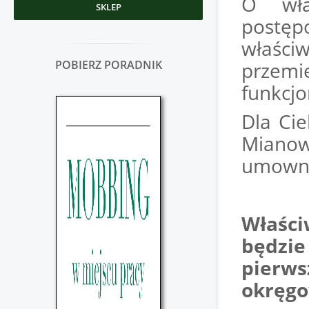
O wła
SKLEP
postę
właśc
POBIERZ PORADNIK
przem
funkcjo
Dla Cie
Mianow
umown
Właści
będzi
pierw
okręg