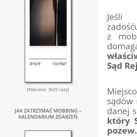
Jeśl
zadość
z mobb
domaga
właśc
Sąd Re
Miejsc
[Pobrano: 3625 razy]
sądów 
danej 
JAK ZATRZYMAĆ MOBBING –
KALENDARIUM ZDARZEŃ
który 
pozew.