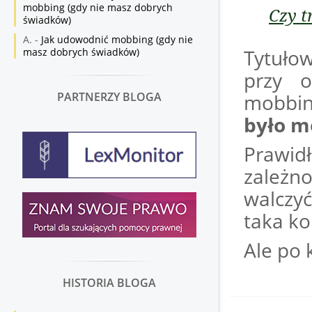
mobbing (gdy nie masz dobrych
Czy t
świadków)
A.
-
Jak udowodnić mobbing (gdy nie
Tytułow
masz dobrych świadków)
przy 
PARTNERZY BLOGA
mobbi
było m
Prawid
zależn
walczyć
taka ko
Ale po k
HISTORIA BLOGA