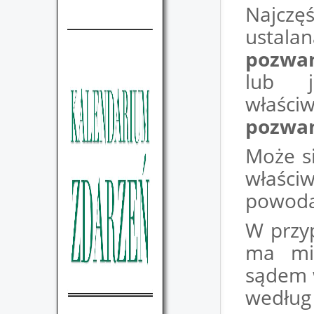
Najczę
usta
pozwa
lub j
właśc
pozwa
Może si
właści
powoda,
W przy
ma mie
sądem 
według 