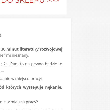
)
 30 minut literatury rozwojowej
er mi nieznany.
ł, że „Pani to na pewno będzie to
ć …
szanie w miejscu pracy?
ód których występuje nękanie,
anie w miejscu pracy?