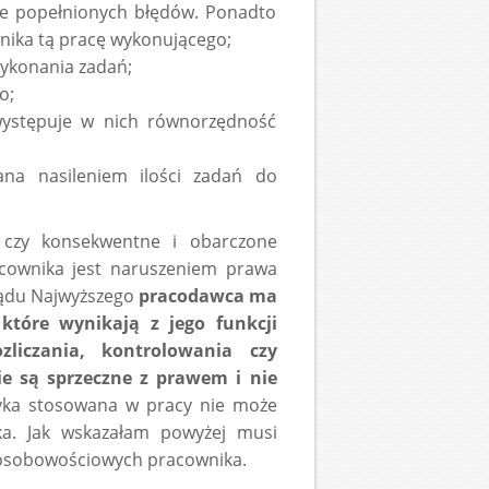
ie popełnionych błędów. Ponadto
nika tą pracę wykonującego;
wykonania zadań;
o;
 występuje w nich równorzędność
na nasileniem ilości zadań do
i, czy konsekwentne i obarczone
acownika jest naruszeniem prawa
Sądu Najwyższego
pracodawca ma
które wynikają z jego funkcji
zliczania, kontrolowania czy
e są sprzeczne z prawem i nie
tyka stosowana w pracy nie może
ka. Jak wskazałam powyżej musi
h osobowościowych pracownika.