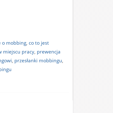
e o mobbing
,
co to jest
 miejscu pracy
,
prewencja
ngowi
,
przesłanki mobbingu
,
bingu