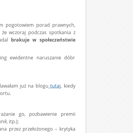
tem pogotowiem porad prawnych,
 że wczoraj podczas spotkania z
nadal
brakuje w społeczeństwie
ing ewidentne naruszanie dóbr
odawałam już na blogu
tutaj
, kiedy
ortu.
rażanie go, pozbawienie premii
ł, itp.);
na przez przełożonego – krytyka