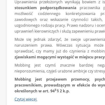
Uprawnienia przełożonych wynikają bowiem z i
stosunkiem podporządkowania
pracownika p
możliwość codziennego konkretyzowania p
zawodowych oraz wskazanie czynności takich, 
uzgodnionego rodzaju pracy. Prawo nadzoru i ocen
uprawnień kierowniczych i służą zapewnieniu praw
Może się jednak zdarzyć, że swoje uprawnieni
naruszeniem prawa. Wówczas sytuacja może 
sprawdzać, czy mamy już do czynienia z mobbi
zjawiskami mogącymi wystąpić w miejscu pracy
Mobbing jest czymś znacznie bardziej neg
nieporozumienia, czyjeś urażone ambicje czy stresy
Mobbing jest przejawem przemocy, psyc
pracownikiem, prowadzącym w efekcie do wy
3
określonych w art. 94
§ 2 k.p.
Czytaj więcej