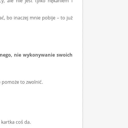
y, ale nie jest tylko nękaniem i
 bo inaczej mnie pobije – to już
cznego, nie wykonywanie swoich
e pomoże to zwolnić.
 kartka coś da.