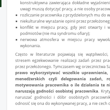
konstruktywna zawierająca dokładne wyjaśnien
uwagi muszą dotyczyć pracy, a nie osoby pracow
rozliczanie pracownika z przydzielonych mu do 
niekulturalne wyrażanie opinii przez przełożoneg
konflikt w miejscu pracy, gdy jest otwarty i
podmiotów (nie ma syndromu ofiary);
nerwowa atmosfera w miejscu pracy wywoła
wykonania.
Często w literaturze pojawiają się wątpliwośc
stresem egzekwowanie realizacji zadań przez pr
przez przełożonego. Tymczasem wg orzecznictwa 
prawo wykorzystywać wszelkie uprawnienia, 
menedżerskich czyli delegowania zadań, ro
motywowania pracownika o ile działania te ni
naruszają godności osobistej pracownika
. Kry
naruszać godności i dóbr osobistych pracowni
odnosić się ona do wykonywanej pracy, a nie cec