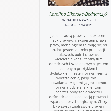
Karolina Sikorska-Bednarczyk
DR NAUK PRAWNYCH
RADCA PRAWNY
Jestem radcą prawnym, doktorem
nauk prawnych, ekspertem prawa
pracy, mobbingiem zajmuję się od
20 lat. Jestem autorką publikacji
naukowych, opinii prawnych,
wieloletnią konsultantką firm
doradczych i szkoleniowych. Jestem
cenionym praktykiem i
dydaktykiem. Jestem prawnikiem z
wykształcenia, pasji, misji i
powołania. Moją misją jest pomoc
prawna udzielana klientom
poprzez połączenie wiedzy i
doświadczenia z edukacją prawną i
wparciem psychologicznym. Chcę,
by wszyscy znali swoje prawa i
przepisy prawa. By byli pewni