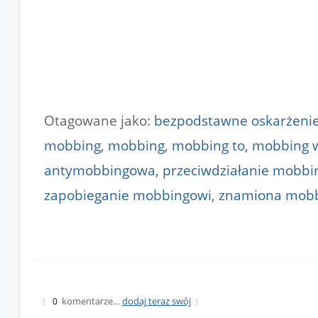
Otagowane jako:
bezpodstawne oskarżeni
mobbing
,
mobbing
,
mobbing to
,
mobbing w
antymobbingowa
,
przeciwdziałanie mobbi
zapobieganie mobbingowi
,
znamiona mob
komentarze…
dodaj teraz swój
{
0
}