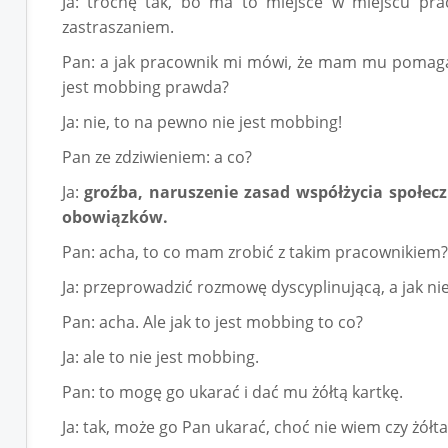
Ja: trochę tak, bo ma to miejsce w miejscu prac
zastraszaniem.
Pan: a jak pracownik mi mówi, że mam mu pomagać,
jest mobbing prawda?
Ja: nie, to na pewno nie jest mobbing!
Pan ze zdziwieniem: a co?
Ja:
groźba, naruszenie zasad współżycia społe
obowiązków.
Pan: acha, to co mam zrobić z takim pracownikiem?
Ja: przeprowadzić rozmowę dyscyplinującą, a jak ni
Pan: acha. Ale jak to jest mobbing to co?
Ja: ale to nie jest mobbing.
Pan: to mogę go ukarać i dać mu żółtą kartkę.
Ja: tak, może go Pan ukarać, choć nie wiem czy żółta