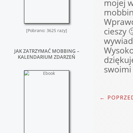
mojej w
mobbing
Wprawdz
cieszy 
[Pobrano: 3625 razy]
wywiad 
Wysoko 
JAK ZATRZYMAĆ MOBBING –
KALENDARIUM ZDARZEŃ
dziękuj
swoimi 
← POPRZED