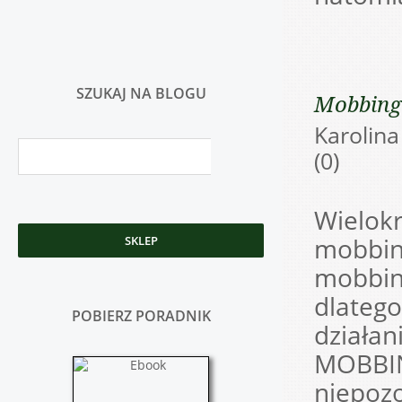
SZUKAJ NA BLOGU
Mobbing 
Karoli
(0)
Wielok
mobbing
SKLEP
mobbing
dlatego
POBIERZ PORADNIK
działan
MOBBIN
niepozo