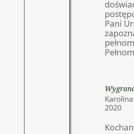
doświad
postępo
Pani Ur
zapozna
pełnom
Pełnom
Wygrana
Karolin
202
Kochani