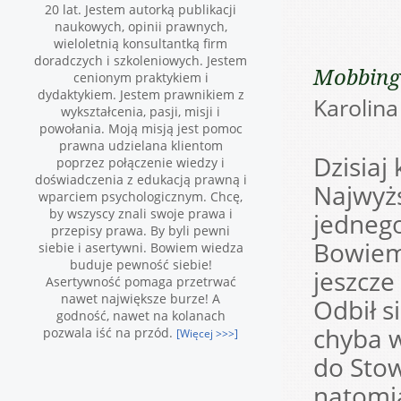
20 lat. Jestem autorką publikacji
naukowych, opinii prawnych,
wieloletnią konsultantką firm
doradczych i szkoleniowych. Jestem
Mobbing 
cenionym praktykiem i
dydaktykiem. Jestem prawnikiem z
Karoli
wykształcenia, pasji, misji i
powołania. Moją misją jest pomoc
prawna udzielana klientom
Dzisiaj
poprzez połączenie wiedzy i
doświadczenia z edukacją prawną i
Najwyż
wparciem psychologicznym. Chcę,
by wszyscy znali swoje prawa i
jednego
przepisy prawa. By byli pewni
Bowiem
siebie i asertywni. Bowiem wiedza
buduje pewność siebie!
jeszcz
Asertywność pomaga przetrwać
nawet największe burze! A
Odbił s
godność, nawet na kolanach
chyba w
pozwala iść na przód.
[Więcej >>>]
do Stow
natomia