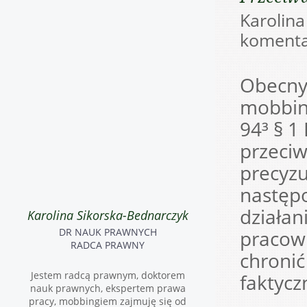
Karoli
komenta
Obecny 
mobbing
94³ § 1
przeciw
precyzu
następo
działan
Karolina Sikorska-Bednarczyk
DR NAUK PRAWNYCH
pracow
RADCA PRAWNY
chronić
Jestem radcą prawnym, doktorem
faktycz
nauk prawnych, ekspertem prawa
pracy, mobbingiem zajmuję się od