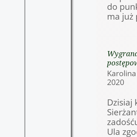
do pun
ma już
Wygrana
postępo
Karolin
202
Dzisiaj
Sierżan
zadośću
Ula zgo