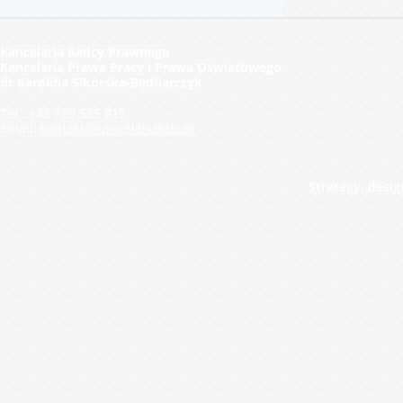
Kancelaria Radcy Prawnego
Kancelaria Prawa Pracy i Prawa Oświatowego
dr Karolina Sikorska-Bednarczyk
Tel.: +48 789 585 815
email:
kontakt@kancelariaksb.pl
Strategy, desi