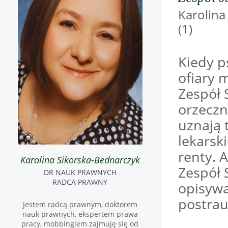
Karoli
(1)
Kiedy p
ofiary 
Zespół 
orzeczn
uznają 
lekarsk
renty. A
Karolina Sikorska-Bednarczyk
Zespół 
DR NAUK PRAWNYCH
RADCA PRAWNY
opisywa
postrau
Jestem radcą prawnym, doktorem
nauk prawnych, ekspertem prawa
pracy, mobbingiem zajmuję się od