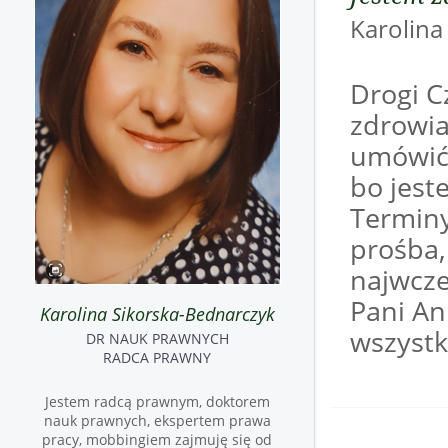
Karoli
Drogi Cz
zdrowia
umówić 
bo jest
Terminy
prośba,
najwcze
Pani An
Karolina Sikorska-Bednarczyk
wszyst
DR NAUK PRAWNYCH
RADCA PRAWNY
Jestem radcą prawnym, doktorem
nauk prawnych, ekspertem prawa
pracy, mobbingiem zajmuję się od