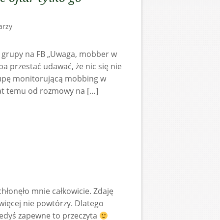
arzy
i grupy na FB „Uwaga, mobber w
a przestać udawać, że nic się nie
 grupę monitorującą mobbing w
 lat temu od rozmowy na […]
hłonęło mnie całkowicie. Zdaję
 więcej nie powtórzy. Dlatego
edyś zapewne to przeczyta