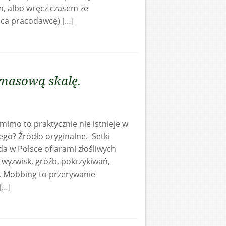
m, albo wręcz czasem ze
ąca pracodawcę) […]
 masową skalę.
imo to praktycznie nie istnieje w
ego? Źródło oryginalne. Setki
a w Polsce ofiarami złośliwych
 wyzwisk, gróźb, pokrzykiwań,
. Mobbing to przerywanie
[…]