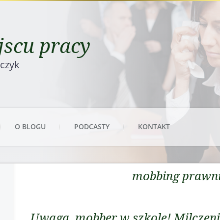
scu pracy
rczyk
O BLOGU
PODCASTY
KONTAKT
mobbing prawn
Uwaga, mobber w szkole! Milczenie