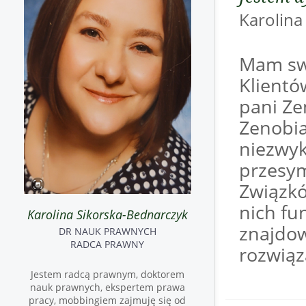
Karoli
Mam sw
Klientó
pani Ze
Zenobia
niezwyk
przesy
Związkó
nich fu
Karolina Sikorska-Bednarczyk
znajdow
DR NAUK PRAWNYCH
RADCA PRAWNY
rozwiąz
Jestem radcą prawnym, doktorem
nauk prawnych, ekspertem prawa
pracy, mobbingiem zajmuję się od