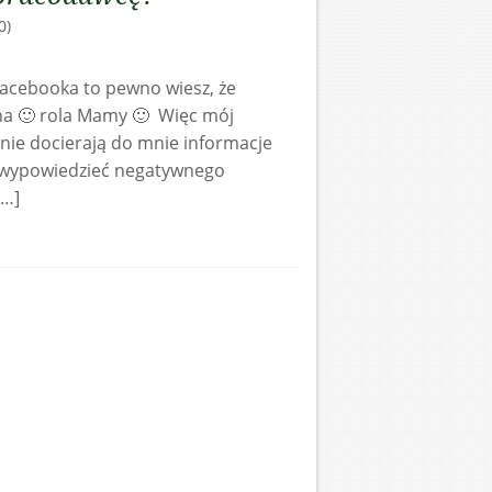
0)
 Facebooka to pewno wiesz, że
żna 🙂 rola Mamy 🙂 Więc mój
śnie docierają do mnie informacje
że wypowiedzieć negatywnego
[…]