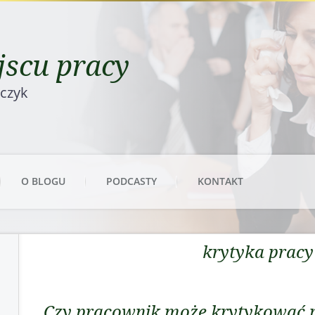
scu pracy
rczyk
O BLOGU
PODCASTY
KONTAKT
krytyka pracy
Czy pracownik może krytykować 