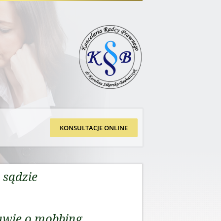
KONSULTACJE ONLINE
 sądzie
awie o mobbing