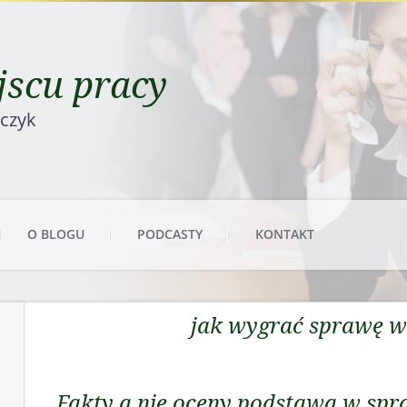
scu pracy
rczyk
O BLOGU
PODCASTY
KONTAKT
jak wygrać sprawę w
Fakty a nie oceny podstawą w spr