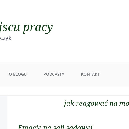
scu pracy
rczyk
O BLOGU
PODCASTY
KONTAKT
jak reagować na mo
Emocje na sali sądowej