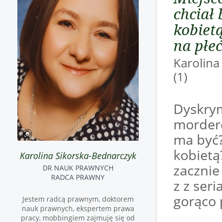
chciał 
kobietą
na płe
Karolin
(1)
Dyskrym
morderc
ma być?
kobietą?
Karolina Sikorska-Bednarczyk
zacznie
DR NAUK PRAWNYCH
RADCA PRAWNY
z z seri
gorąco 
Jestem radcą prawnym, doktorem
nauk prawnych, ekspertem prawa
pracy, mobbingiem zajmuję się od