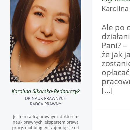
Karoli
Ale po 
działan
Pani? –
że jak 
zostani
opłacać
pracown
[…]
Karolina Sikorska-Bednarczyk
DR NAUK PRAWNYCH
RADCA PRAWNY
Jestem radcą prawnym, doktorem
nauk prawnych, ekspertem prawa
pracy, mobbingiem zajmuję się od