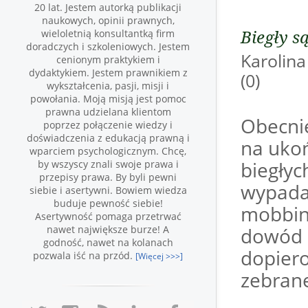
20 lat. Jestem autorką publikacji
naukowych, opinii prawnych,
Biegły s
wieloletnią konsultantką firm
doradczych i szkoleniowych. Jestem
Karoli
cenionym praktykiem i
dydaktykiem. Jestem prawnikiem z
(0)
wykształcenia, pasji, misji i
powołania. Moją misją jest pomoc
prawna udzielana klientom
Obecni
poprzez połączenie wiedzy i
doświadczenia z edukacją prawną i
na ukoń
wparciem psychologicznym. Chcę,
biegłyc
by wszyscy znali swoje prawa i
przepisy prawa. By byli pewni
wypada
siebie i asertywni. Bowiem wiedza
buduje pewność siebie!
mobbin
Asertywność pomaga przetrwać
nawet największe burze! A
dowód z
godność, nawet na kolanach
dopiero
pozwala iść na przód.
[Więcej >>>]
zebrane