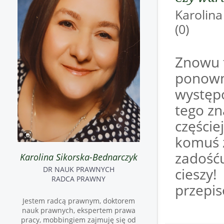
Karoli
(0)
Znowu 
ponowni
występ
tego zn
częście
komuś 
zadość
Karolina Sikorska-Bednarczyk
DR NAUK PRAWNYCH
cieszy!
RADCA PRAWNY
przepis
Jestem radcą prawnym, doktorem
nauk prawnych, ekspertem prawa
pracy, mobbingiem zajmuję się od