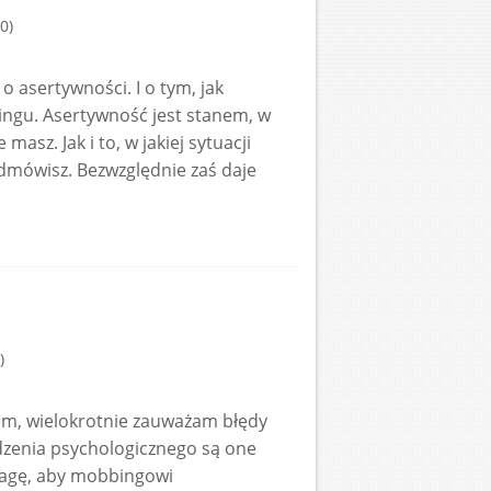
0)
 o asertywności. I o tym, jak
ingu. Asertywność jest stanem, w
asz. Jak i to, w jakiej sytuacji
dmówisz. Bezwzględnie zaś daje
)
em, wielokrotnie zauważam błędy
idzenia psychologicznego są one
wagę, aby mobbingowi