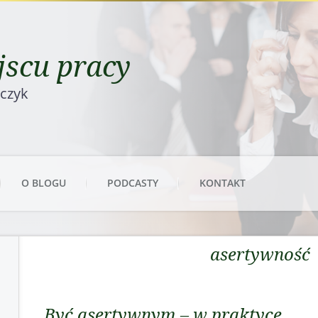
scu pracy
rczyk
O BLOGU
PODCASTY
KONTAKT
asertywność
Być asertywnym – w praktyce